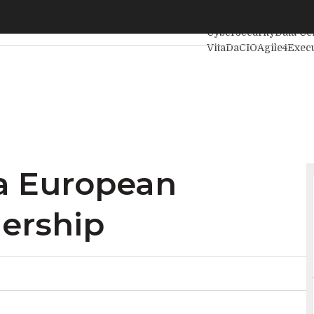
a European Blockchain Partnership
Ultimi articoli
Intellig
Cybersecurity
Data Ce
VitaDaCIO
Agile4Execu
lla European
ership