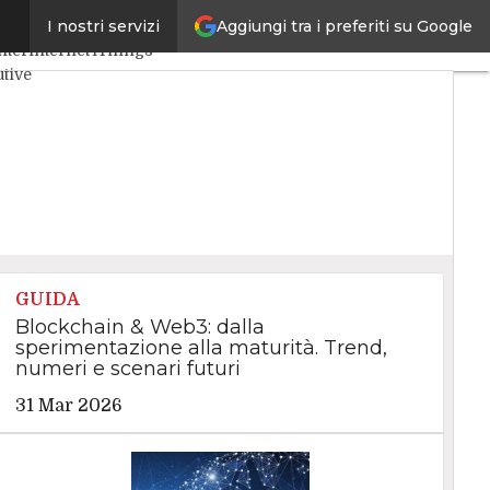
Aggiungi tra i preferiti su Google
I nostri servizi
enza Artificiale
Big Data
nter
Internet4Things
tive
GUIDA
Blockchain & Web3: dalla
sperimentazione alla maturità. Trend,
numeri e scenari futuri
31 Mar 2026