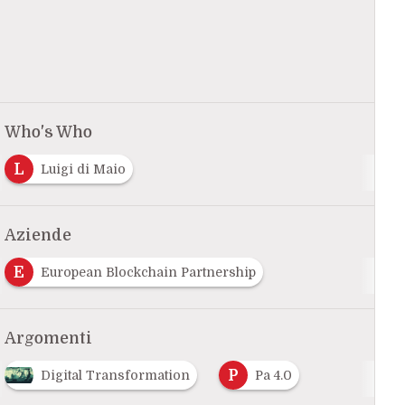
Who's Who
L
Luigi di Maio
Aziende
E
European Blockchain Partnership
Argomenti
P
Digital Transformation
Pa 4.0