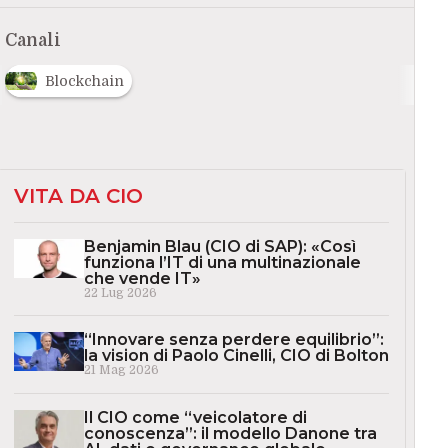
Canali
Blockchain
VITA DA CIO
Benjamin Blau (CIO di SAP): «Così
funziona l’IT di una multinazionale
che vende IT»
22 Lug 2026
“Innovare senza perdere equilibrio”:
la vision di Paolo Cinelli, CIO di Bolton
21 Mag 2026
Il CIO come “veicolatore di
conoscenza”: il modello Danone tra