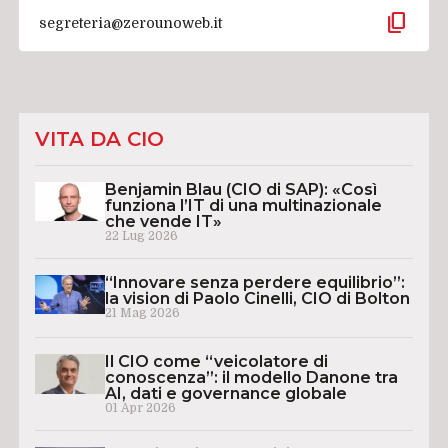
content_copy
segreteria@zerounoweb.it
VITA DA CIO
Benjamin Blau (CIO di SAP): «Così
funziona l’IT di una multinazionale
che vende IT»
22 Lug 2026
“Innovare senza perdere equilibrio”:
la vision di Paolo Cinelli, CIO di Bolton
21 Mag 2026
Il CIO come “veicolatore di
conoscenza”: il modello Danone tra
AI, dati e governance globale
01 Apr 2026