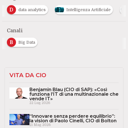
ata analytics
Intelligenza Artificiale
Machine 
Canali
B
Big Data
VITA DA CIO
Benjamin Blau (CIO di SAP): «Così
funziona l’IT di una multinazionale che
vende IT»
22 Lug 2026
“Innovare senza perdere equilibrio”:
la vision di Paolo Cinelli, CIO di Bolton
21 Mag 2026