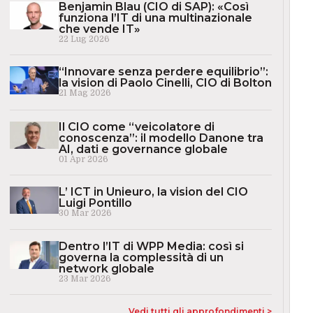
Benjamin Blau (CIO di SAP): «Così
funziona l’IT di una multinazionale
che vende IT»
22 Lug 2026
“Innovare senza perdere equilibrio”:
la vision di Paolo Cinelli, CIO di Bolton
21 Mag 2026
Il CIO come “veicolatore di
conoscenza”: il modello Danone tra
AI, dati e governance globale
01 Apr 2026
L’ ICT in Unieuro, la vision del CIO
Luigi Pontillo
30 Mar 2026
Dentro l’IT di WPP Media: così si
governa la complessità di un
network globale
23 Mar 2026
Vedi tutti gli approfondimenti >