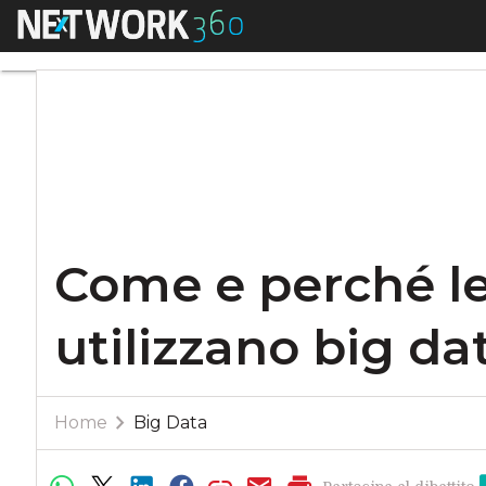
Menu
Come e perché le a
Come e perché l
utilizzano big da
Home
Big Data