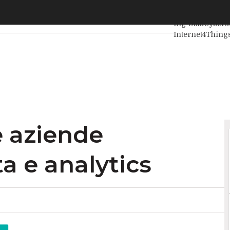
ziende utilizzano big data e analytics
Ultimi articoli
I
Big Data
Cybers
Internet4Thing
Agile4Executive
e aziende
ta e analytics