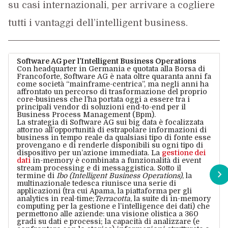
su casi internazionali, per arrivare a cogliere
tutti i vantaggi dell’intelligent business.
Software AG per l’Intelligent Business Operations
Con headquarter in Germania e quotata alla Borsa di
Francoforte, Software AG è nata oltre quaranta anni fa
come società “mainframe-centrica”, ma negli anni ha
affrontato un percorso di trasformazione del proprio
core-business che l’ha portata oggi a essere tra i
principali vendor di soluzioni end-to-end per il
Business Process Management (Bpm).
La strategia di Software AG sui big data è focalizzata
attorno all’opportunità di estrapolare informazioni di
business in tempo reale da qualsiasi tipo di fonte esse
provengano e di renderle disponibili su ogni tipo di
dispositivo per un’azione immediata. La
gestione dei
dati
in-memory è combinata a funzionalità di event
stream processing e di messaggistica. Sotto il
termine di
Ibo (Intelligent Business Operations)
, la
multinazionale tedesca riunisce una serie di
applicazioni (tra cui Apama, la piattaforma per gli
analytics in real-time;
Terracotta
, la suite di in-memory
computing per la gestione e l’intelligence dei dati) che
permettono alle aziende: una visione olistica a 360
gradi su dati e processi; la capacità di analizzare (e