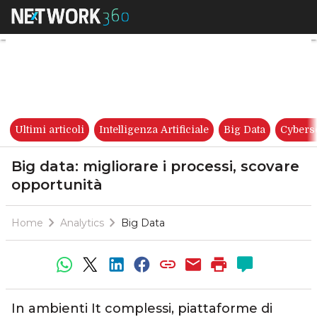
Big data: migliorare i process
Ultimi articoli
Intelligenza Artificiale
Big Data
Cybers
Big data: migliorare i processi, scovare
opportunità
Home
Analytics
Big Data
In ambienti It complessi, piattaforme di