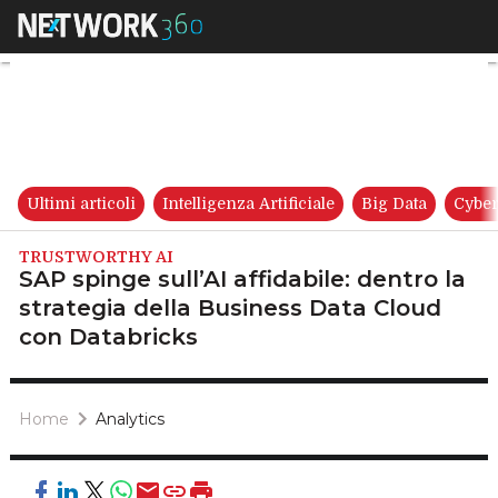
SAP spinge sull’AI affidabile:
Ultimi articoli
Intelligenza Artificiale
Big Data
Cyber
TRUSTWORTHY AI
SAP spinge sull’AI affidabile: dentro la
strategia della Business Data Cloud
con Databricks
Home
Analytics