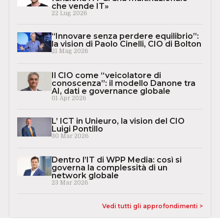
che vende IT»
22 Lug 2026
“Innovare senza perdere equilibrio”:
la vision di Paolo Cinelli, CIO di Bolton
21 Mag 2026
Il CIO come “veicolatore di
conoscenza”: il modello Danone tra
AI, dati e governance globale
01 Apr 2026
L’ ICT in Unieuro, la vision del CIO
Luigi Pontillo
30 Mar 2026
Dentro l’IT di WPP Media: così si
governa la complessità di un
network globale
23 Mar 2026
Vedi tutti gli approfondimenti >