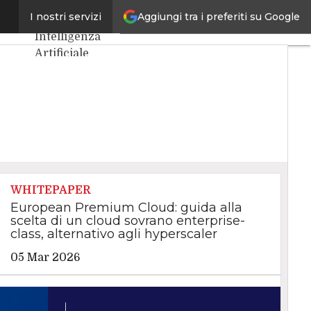
Aggiungi tra i preferiti su Google
aliane
I nostri servizi
Ultimi articoli
Intelligenza
Artificiale
Big Data
Cybersecurity
Data Center
Internet4Things
VitaDaCIO
Agile4Executive
WHITEPAPER
European Premium Cloud: guida alla
scelta di un cloud sovrano enterprise-
class, alternativo agli hyperscaler
05 Mar 2026