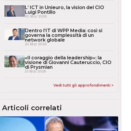
L’ ICT in Unieuro, la vision del CIO
Luigi Pontillo
30 Mar 2026
Dentro l’IT di WPP Media: così si
governa la complessità di un
network globale
23 Mar 2026
«Il coraggio della leadership»: la
visione di Giovanni Cauteruccio, CIO
di Prysmian
13 Mar 2026
Vedi tutti gli approfondimenti >
Articoli correlati