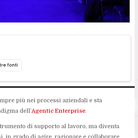
re fonti
sempre più nei processi aziendali e sta
A
Acea
digma dell’
Agentic Enterprise
.
trumento di supporto al lavoro, ma diventa
, in grado di agire, ragionare e collaborare