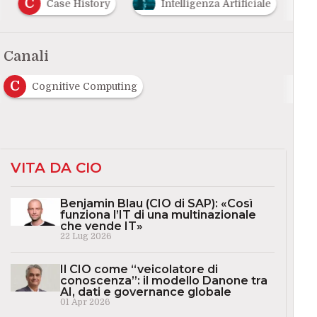
C
Case History
Intelligenza Artificiale
Canali
C
Cognitive Computing
VITA DA CIO
Benjamin Blau (CIO di SAP): «Così
funziona l’IT di una multinazionale
che vende IT»
22 Lug 2026
Il CIO come “veicolatore di
conoscenza”: il modello Danone tra
AI, dati e governance globale
01 Apr 2026