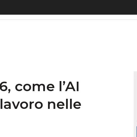
 come l’AI agentica è già al lavoro nelle aziende it
6, come l’AI
lavoro nelle