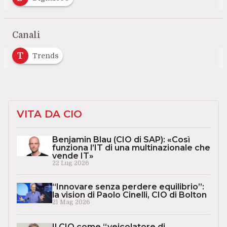
Canali
T
Trends
VITA DA CIO
Benjamin Blau (CIO di SAP): «Così
funziona l’IT di una multinazionale che
vende IT»
22 Lug 2026
“Innovare senza perdere equilibrio”:
la vision di Paolo Cinelli, CIO di Bolton
21 Mag 2026
Il CIO come “veicolatore di