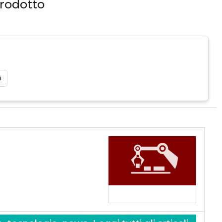
prodotto
i