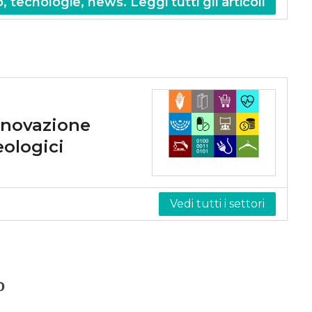
, tecnologie, news. Leggi tutti gli articoli
nnovazione
eologici
Vedi tutti i settori
o