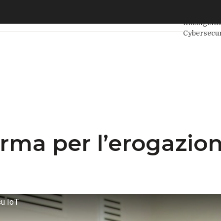
a per l’erogazione di servizi, basati su IoT
Ultimi arti
Intelligenz
Cybersecur
Internet4T
Agile4Exec
rma per l’erogazione
su IoT