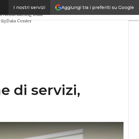
Aggiungi tra i preferiti su Google
I nostri servizi
coli
a Artificiale
Big Data
ity
Data Center
hings
VitaDaCIO
utive
 di servizi,