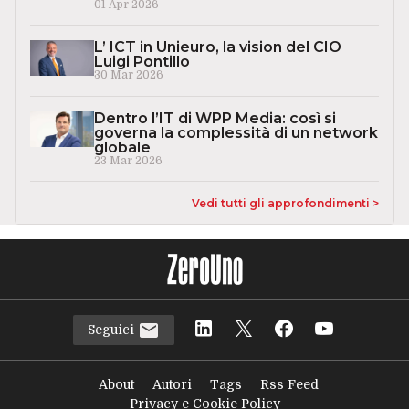
01 Apr 2026
L’ ICT in Unieuro, la vision del CIO
Luigi Pontillo
30 Mar 2026
Dentro l’IT di WPP Media: così si
governa la complessità di un network
globale
23 Mar 2026
Vedi tutti gli approfondimenti >
Seguici
About
Autori
Tags
Rss Feed
Privacy e Cookie Policy