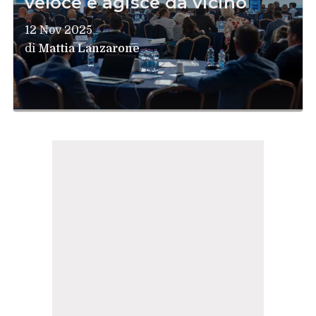
veloce e agisce da vicino
12 Nov 2025
di
Mattia Lanzarone