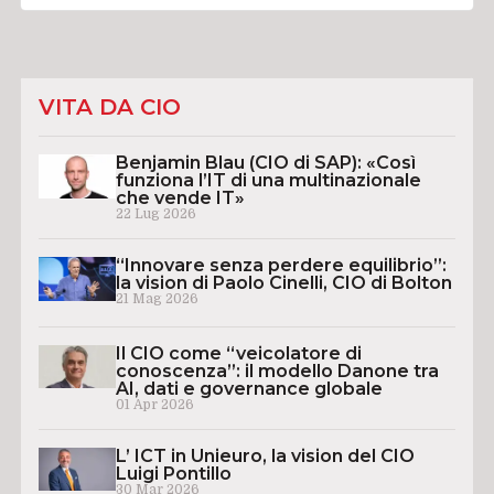
VITA DA CIO
Benjamin Blau (CIO di SAP): «Così
funziona l’IT di una multinazionale
che vende IT»
22 Lug 2026
“Innovare senza perdere equilibrio”:
la vision di Paolo Cinelli, CIO di Bolton
21 Mag 2026
Il CIO come “veicolatore di
conoscenza”: il modello Danone tra
AI, dati e governance globale
01 Apr 2026
L’ ICT in Unieuro, la vision del CIO
Luigi Pontillo
30 Mar 2026