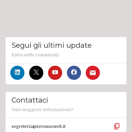
Segui gli ultimi update
Entra nella community
Contattaci
Vuoi maggiori informazioni?
content_copy
segreteria@zerounoweb.it