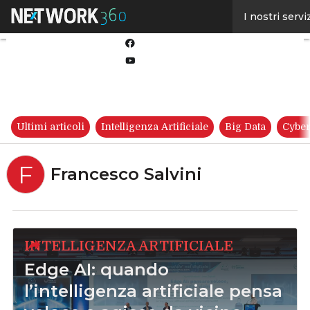
Linkedin
I nostri servi
Twitter
Facebook
Youtube-
play
Ultimi articoli
Intelligenza Artificiale
Big Data
Cyber
F
Francesco Salvini
INTELLIGENZA ARTIFICIALE
Edge AI: quando
l’intelligenza artificiale pensa