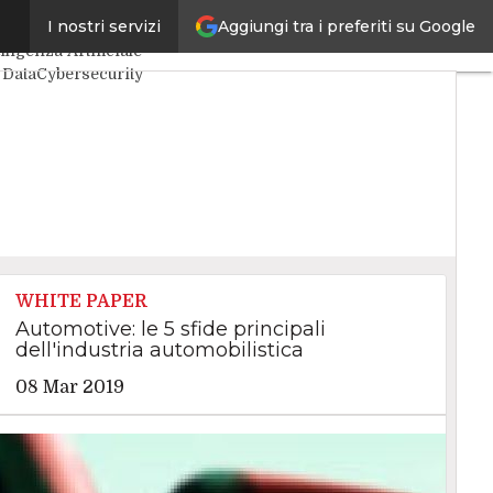
Aggiungi tra i preferiti su Google
I nostri servizi
imi articoli
lligenza Artificiale
 Data
Cybersecurity
a Center
Internet4Things
aDaCIO
Agile4Executive
WHITE PAPER
Automotive: le 5 sfide principali
dell'industria automobilistica
08 Mar 2019