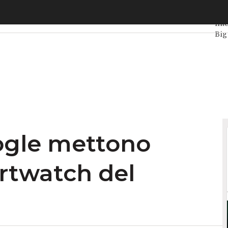
 mettono RISC-V negli smartwatch del futuro
Ult
Inte
Big
Dat
Vit
gle mettono
rtwatch del