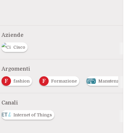
Aziende
Cisco
Argomenti
F
F
fashion
Formazione
Manutenzione Pr
Canali
Internet of Things