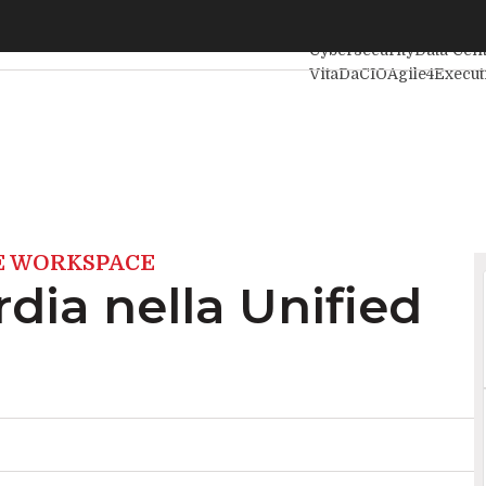
ia nella Unified Communication
Ultimi articoli
Intelligen
Cybersecurity
Data Cen
VitaDaCIO
Agile4Execut
LE WORKSPACE
dia nella Unified