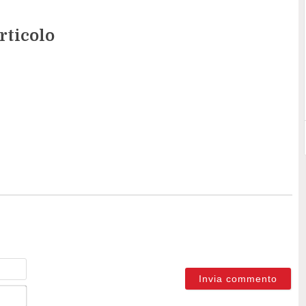
rticolo
Nome
Email*