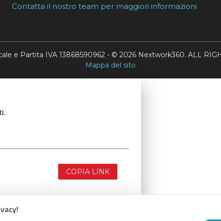
Contatta il nostro team per maggiori informazioni
scale e Partita IVA 13868590962 - © 2026 Nextwork360. ALL 
Mappa del sito
i.
COPIA LINK
ivacy!