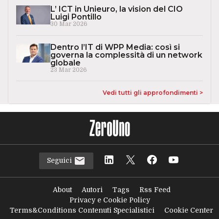
L’ ICT in Unieuro, la vision del CIO
Luigi Pontillo
30 Mar 2026
Dentro l’IT di WPP Media: così si
governa la complessità di un network
globale
23 Mar 2026
Vedi tutti gli approfondimenti >
Seguici
About
Autori
Tags
Rss Feed
Privacy e Cookie Policy
Terms&Conditions Contenuti Specialistici
Cookie Center