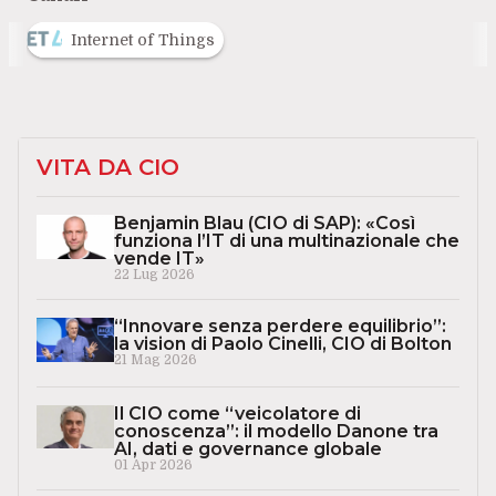
Internet of Things
VITA DA CIO
Benjamin Blau (CIO di SAP): «Così
funziona l’IT di una multinazionale che
vende IT»
22 Lug 2026
“Innovare senza perdere equilibrio”:
la vision di Paolo Cinelli, CIO di Bolton
21 Mag 2026
Il CIO come “veicolatore di
conoscenza”: il modello Danone tra
AI, dati e governance globale
01 Apr 2026