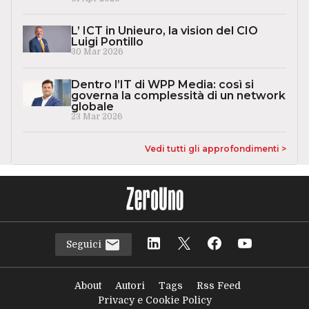
L’ ICT in Unieuro, la vision del CIO
Luigi Pontillo
30 Mar 2026
Dentro l’IT di WPP Media: così si
governa la complessità di un network
globale
23 Mar 2026
Vedi tutti gli approfondimenti >
Seguici
About
Autori
Tags
Rss Feed
Privacy e Cookie Policy