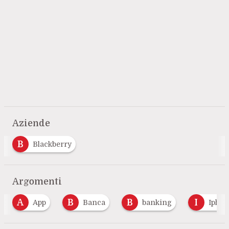
Aziende
B
Blackberry
Argomenti
A
B
B
I
App
Banca
banking
Ipho