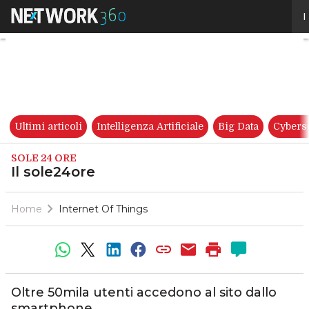
Il sole24ore
I
Ultimi articoli
Intelligenza Artificiale
Big Data
Cybers
SOLE 24 ORE
Il sole24ore
Home
Internet Of Things
Oltre 50mila utenti accedono al sito dallo
smartphone