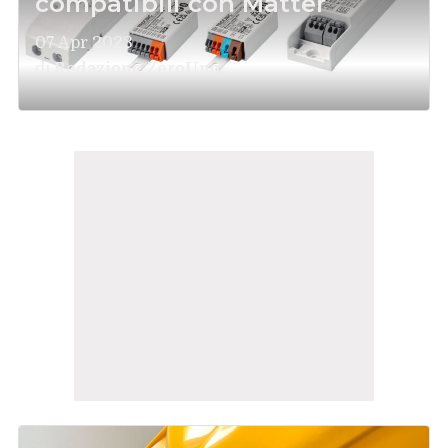
compatibili con Matter
07 Apr 2023
di
Redazione ZeroUno