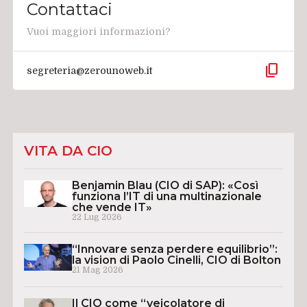
Contattaci
Vuoi maggiori informazioni?
content_copy
segreteria@zerounoweb.it
VITA DA CIO
Benjamin Blau (CIO di SAP): «Così
funziona l’IT di una multinazionale
che vende IT»
22 Lug 2026
“Innovare senza perdere equilibrio”:
la vision di Paolo Cinelli, CIO di Bolton
21 Mag 2026
Il CIO come “veicolatore di