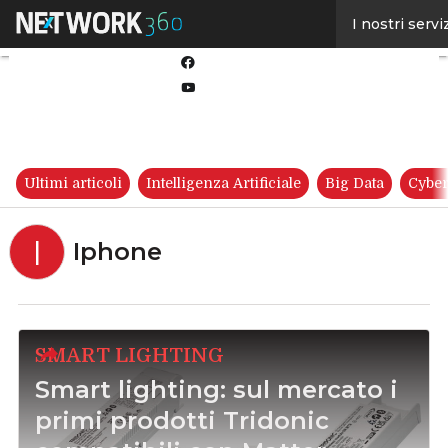
Linkedin
I nostri servi
Twitter
Facebook
Youtube-
play
Ultimi articoli
Intelligenza Artificiale
Big Data
Cyber
I
Iphone
SMART LIGHTING
Smart lighting: sul mercato i
primi prodotti Tridonic