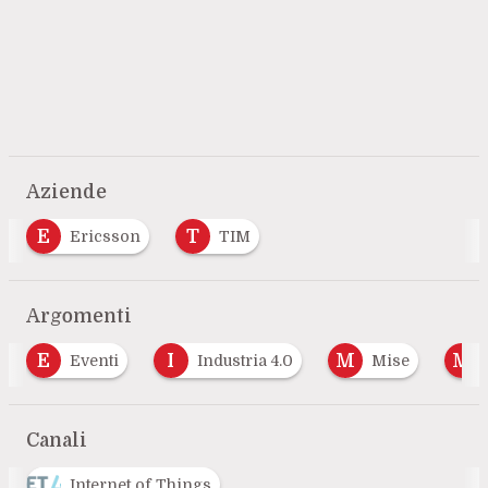
Aziende
E
T
Ericsson
TIM
Argomenti
E
I
M
M
Eventi
Industria 4.0
Mise
Canali
Internet of Things