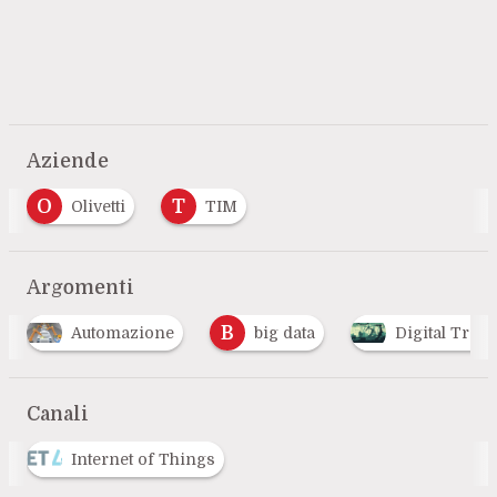
Aziende
O
T
Olivetti
TIM
Argomenti
B
F
big data
Digital Transformation
Fa
…
Canali
Internet of Things