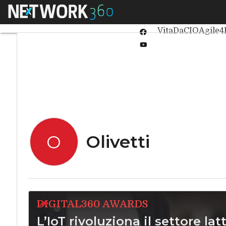
Linkedin
Menu
Ultimi articoli
Int
Twitter
VitaDaCIO
Agile4
Facebook
Youtube-
play
Olivetti
O
DIGITAL360 AWARDS
L’IoT rivoluziona il settore lat