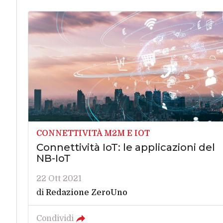
CONNETTIVITÀ M2M E IOT
Connettività IoT: le applicazioni del
NB-IoT
22 Ott 2021
di
Redazione ZeroUno
Condividi