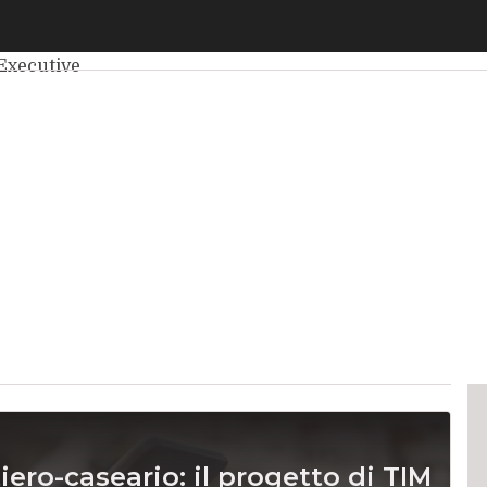
elligenza Artificiale
Big Data
Cybersecurity
Data Center
Int
Executive
tiero-caseario: il progetto di TIM