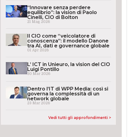
“Innovare senza perdere
equilibrio”: la vision di Paolo
Cinelli, CIO di Bolton
21 Mag 2026
Il CIO come “veicolatore di
conoscenza”: il modello Danone
tra AI, dati e governance globale
01 Apr 2026
L’ ICT in Unieuro, la vision del CIO
Luigi Pontillo
30 Mar 2026
Dentro l’IT di WPP Media: così si
governa la complessità di un
network globale
23 Mar 2026
Vedi tutti gli approfondimenti >