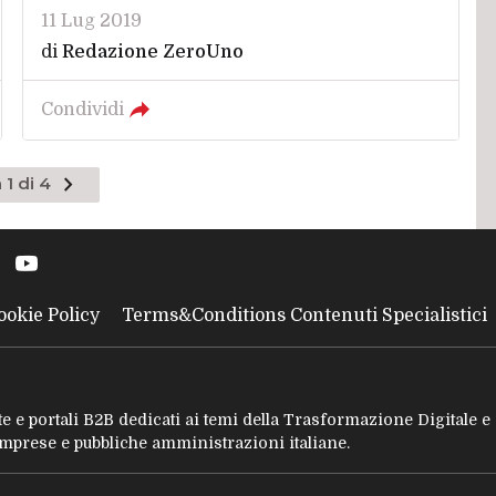
11 Lug 2019
di
Redazione ZeroUno
Condividi
Pagina
 1 di 4
successiva
ookie Policy
Terms&Conditions Contenuti Specialistici
tate e portali B2B dedicati ai temi della Trasformazione Digitale 
 imprese e pubbliche amministrazioni italiane.