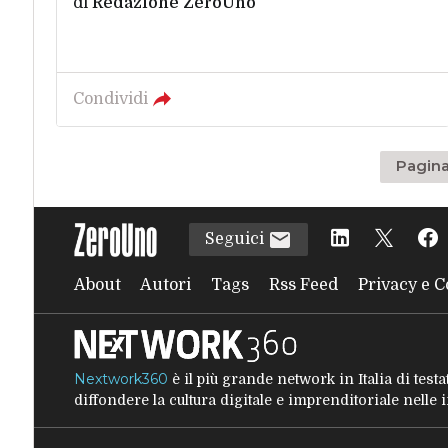
di
Redazione ZeroUno
Condividi
Pagina
Seguici
About
Autori
Tags
Rss Feed
Privacy e C
Nextwork360
è il più grande network in Italia di tes
diffondere la cultura digitale e imprenditoriale nelle