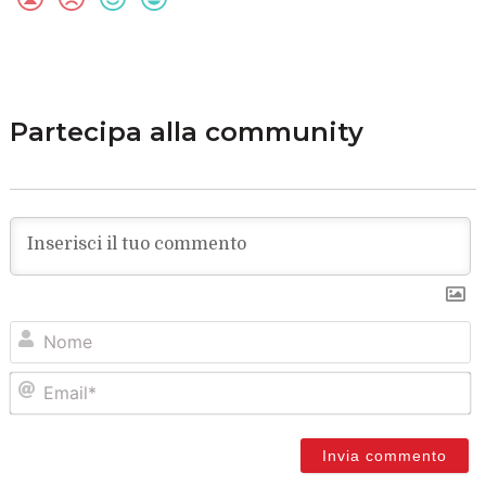
Partecipa alla community
N
Em