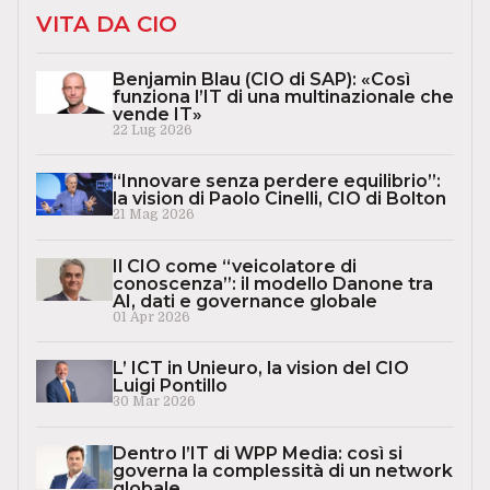
VITA DA CIO
Benjamin Blau (CIO di SAP): «Così
funziona l’IT di una multinazionale che
vende IT»
22 Lug 2026
“Innovare senza perdere equilibrio”:
la vision di Paolo Cinelli, CIO di Bolton
21 Mag 2026
Il CIO come “veicolatore di
conoscenza”: il modello Danone tra
AI, dati e governance globale
01 Apr 2026
L’ ICT in Unieuro, la vision del CIO
Luigi Pontillo
30 Mar 2026
Dentro l’IT di WPP Media: così si
governa la complessità di un network
globale