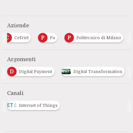
Aziende
C
P
P
Cefriel
Pa
Politecnico di Milano
Argomenti
E
I
Digital Transformation
Eventi
Inte
…
Canali
Internet of Things