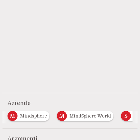
Aziende
M
S
Mindsphere
MindSphere World
Safety
…
Argomenti