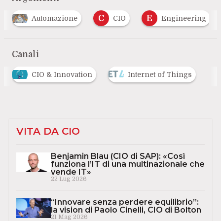
C
E
F
CIO
Engineering
Formazione
…
Canali
CIO & Innovation
Internet of Things
VITA DA CIO
Benjamin Blau (CIO di SAP): «Così
funziona l’IT di una multinazionale che
vende IT»
22 Lug 2026
“Innovare senza perdere equilibrio”:
la vision di Paolo Cinelli, CIO di Bolton
21 Mag 2026