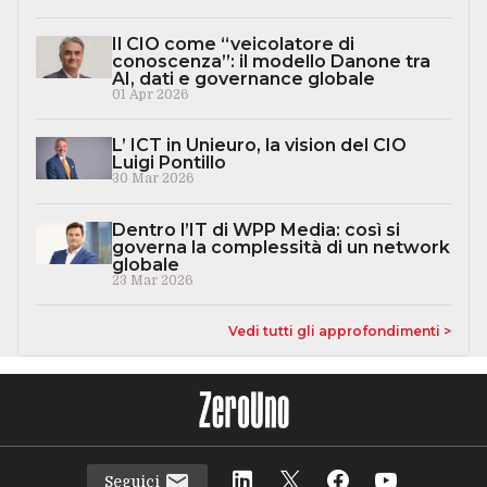
Il CIO come “veicolatore di
conoscenza”: il modello Danone tra
AI, dati e governance globale
01 Apr 2026
L’ ICT in Unieuro, la vision del CIO
Luigi Pontillo
30 Mar 2026
Dentro l’IT di WPP Media: così si
governa la complessità di un network
globale
23 Mar 2026
Vedi tutti gli approfondimenti >
Seguici