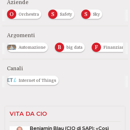
Aziende
O
S
S
Orchestra
Safety
Sky
Argomenti
B
F
M
big data
Finanziamenti
Made In Ita
…
Canali
Internet of Things
VITA DA CIO
Benjamin Blau (CIO di SAP): «Così