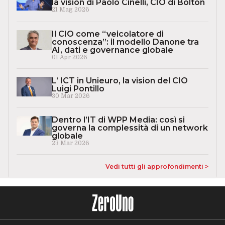
la vision di Paolo Cinelli, CIO di Bolton
21 Mag 2026
Il CIO come “veicolatore di
conoscenza”: il modello Danone tra
AI, dati e governance globale
01 Apr 2026
L’ ICT in Unieuro, la vision del CIO
Luigi Pontillo
30 Mar 2026
Dentro l’IT di WPP Media: così si
governa la complessità di un network
globale
23 Mar 2026
Vedi tutti gli approfondimenti >