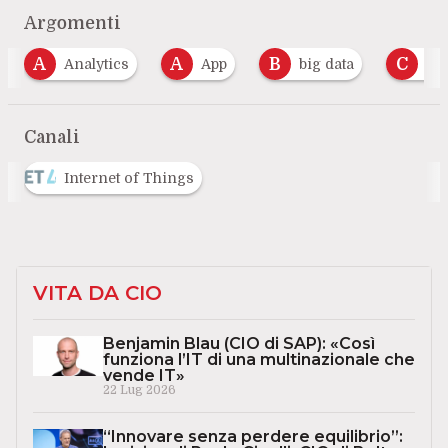
Argomenti
A
B
C
D
App
big data
cloud
data c
…
Canali
Internet of Things
VITA DA CIO
Benjamin Blau (CIO di SAP): «Così
funziona l’IT di una multinazionale che
vende IT»
22 Lug 2026
“Innovare senza perdere equilibrio”: