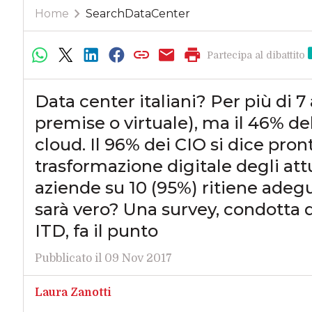
Home
SearchDataCenter
Partecipa al dibattito
Data center italiani? Per più di 7
premise o virtuale), ma il 46% de
cloud. Il 96% dei CIO si dice pron
trasformazione digitale degli attu
aziende su 10 (95%) ritiene adeguat
sarà vero? Una survey, condotta d
ITD, fa il punto
Pubblicato il 09 Nov 2017
Laura Zanotti