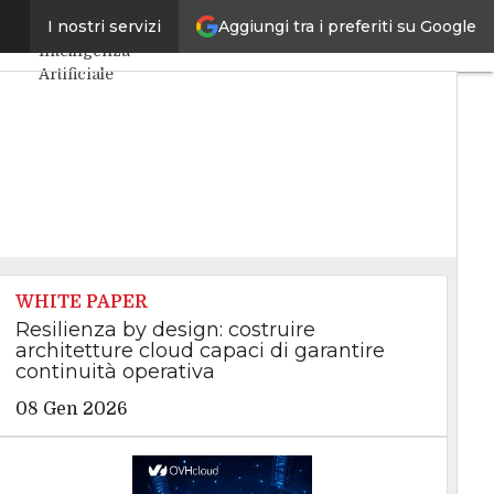
Aggiungi tra i preferiti su Google
vero?
I nostri servizi
Ultimi articoli
Intelligenza
Artificiale
Big Data
Cybersecurity
Data Center
Internet4Things
VitaDaCIO
Agile4Executive
WHITE PAPER
Resilienza by design: costruire
architetture cloud capaci di garantire
continuità operativa
08 Gen 2026