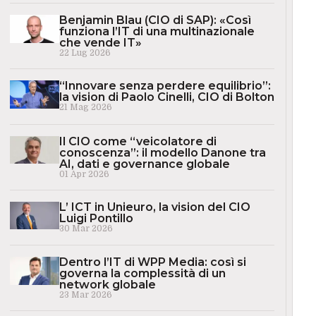
Benjamin Blau (CIO di SAP): «Così
funziona l’IT di una multinazionale
che vende IT»
22 Lug 2026
“Innovare senza perdere equilibrio”:
la vision di Paolo Cinelli, CIO di Bolton
21 Mag 2026
Il CIO come “veicolatore di
conoscenza”: il modello Danone tra
AI, dati e governance globale
01 Apr 2026
L’ ICT in Unieuro, la vision del CIO
Luigi Pontillo
30 Mar 2026
Dentro l’IT di WPP Media: così si
governa la complessità di un
network globale
23 Mar 2026