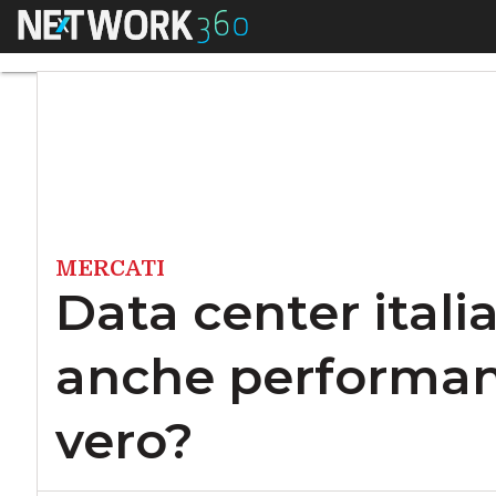
Menu
Data center italian
MERCATI
Data center itali
anche performanti
vero?