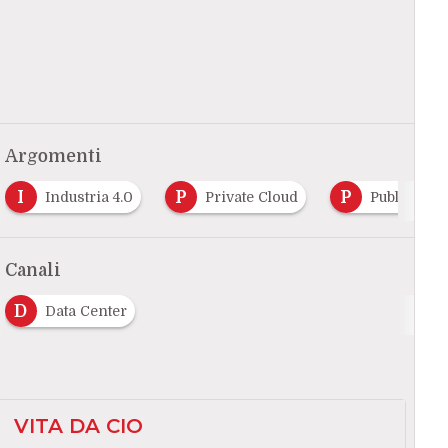
Argomenti
P
P
stria 4.0
Private Cloud
Public Cloud
Canali
D
Data Center
VITA DA CIO