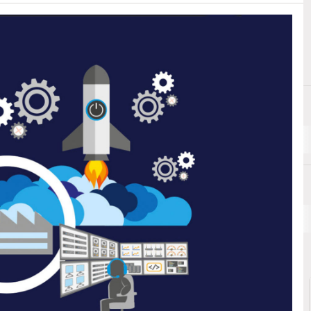
C
I
Cloud Security
Indu