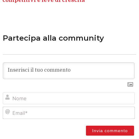
Partecipa alla community
N
Em