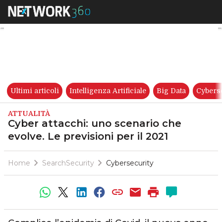
Cyber attacchi: uno scenario c
Ultimi articoli
Intelligenza Artificiale
Big Data
Cybers
ATTUALITÀ
Cyber attacchi: uno scenario che
evolve. Le previsioni per il 2021
Home
SearchSecurity
Cybersecurity