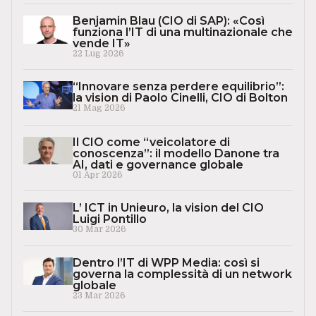
Benjamin Blau (CIO di SAP): «Così
funziona l’IT di una multinazionale che
vende IT»
22 Lug 2026
“Innovare senza perdere equilibrio”:
la vision di Paolo Cinelli, CIO di Bolton
21 Mag 2026
Il CIO come “veicolatore di
conoscenza”: il modello Danone tra
AI, dati e governance globale
01 Apr 2026
L’ ICT in Unieuro, la vision del CIO
Luigi Pontillo
30 Mar 2026
Dentro l’IT di WPP Media: così si
governa la complessità di un network
globale
23 Mar 2026