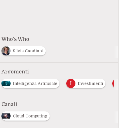
Who's Who
Silvia Candiani
Argomenti
I
M
Intelligenza Artificiale
Investimenti
Mar
Canali
Cloud Computing