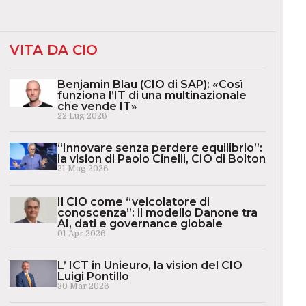
VITA DA CIO
Benjamin Blau (CIO di SAP): «Così
funziona l’IT di una multinazionale
che vende IT»
22 Lug 2026
“Innovare senza perdere equilibrio”:
la vision di Paolo Cinelli, CIO di Bolton
21 Mag 2026
Il CIO come “veicolatore di
conoscenza”: il modello Danone tra
AI, dati e governance globale
01 Apr 2026
L’ ICT in Unieuro, la vision del CIO
Luigi Pontillo
30 Mar 2026