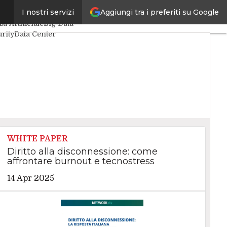
Aggiungi tra i preferiti su Google
I nostri servizi
icoli
za Artificiale
Big Data
rity
Data Center
Things
VitaDaCIO
cutive
WHITE PAPER
Diritto alla disconnessione: come
affrontare burnout e tecnostress
14 Apr 2025