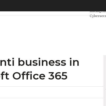
i business in Italia per Microsoft Office 365
Ultimi art
Intelligen
Cybersecu
Internet4
Agile4Exe
nti business in
ft Office 365