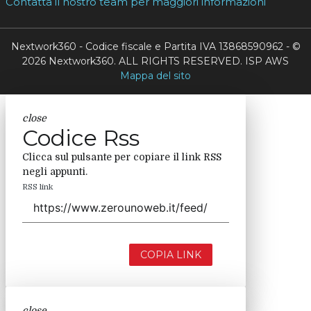
Contatta il nostro team per maggiori informazioni
Nextwork360 - Codice fiscale e Partita IVA 13868590962 - ©
2026 Nextwork360. ALL RIGHTS RESERVED. ISP AWS
Mappa del sito
close
Codice Rss
Clicca sul pulsante per copiare il link RSS
negli appunti.
RSS link
COPIA LINK
close