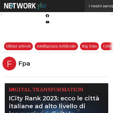
Linkedin
I nostri servi
Twitter
Facebook
Youtube-
play
Ultimi articoli
Intelligenza Artificiale
Big Data
Cyber
F
Fpa
DIGITAL TRANSFORMATION
ICity Rank 2023: ecco le città
italiane ad alto livello di