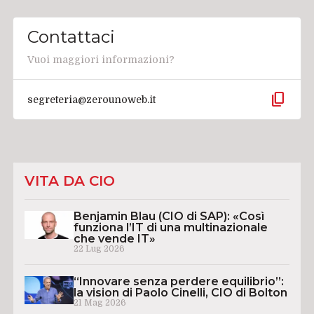
Contattaci
Vuoi maggiori informazioni?
content_copy
segreteria@zerounoweb.it
VITA DA CIO
Benjamin Blau (CIO di SAP): «Così
funziona l’IT di una multinazionale
che vende IT»
22 Lug 2026
“Innovare senza perdere equilibrio”:
la vision di Paolo Cinelli, CIO di Bolton
21 Mag 2026