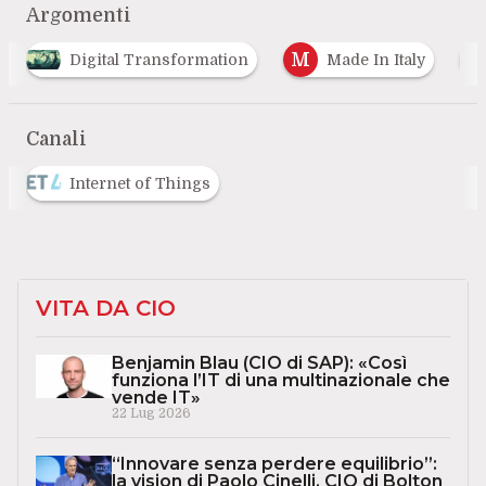
Argomenti
M
P
igital Transformation
Made In Italy
Pa 4.0
Canali
Internet of Things
VITA DA CIO
Benjamin Blau (CIO di SAP): «Così
funziona l’IT di una multinazionale che
vende IT»
22 Lug 2026
“Innovare senza perdere equilibrio”:
la vision di Paolo Cinelli, CIO di Bolton