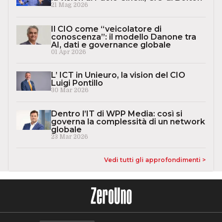
21 Mag 2026
Il CIO come “veicolatore di
conoscenza”: il modello Danone tra
AI, dati e governance globale
01 Apr 2026
L’ ICT in Unieuro, la vision del CIO
Luigi Pontillo
30 Mar 2026
Dentro l’IT di WPP Media: così si
governa la complessità di un network
globale
23 Mar 2026
Vedi tutti gli approfondimenti >