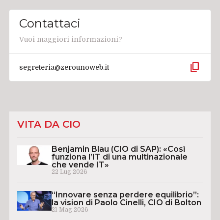
Contattaci
Vuoi maggiori informazioni?
content_copy
segreteria@zerounoweb.it
VITA DA CIO
Benjamin Blau (CIO di SAP): «Così
funziona l’IT di una multinazionale
che vende IT»
22 Lug 2026
“Innovare senza perdere equilibrio”:
la vision di Paolo Cinelli, CIO di Bolton
21 Mag 2026