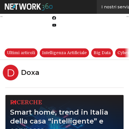
Linkedin
I nostri servi
Twitter
Facebook
Youtube-
play
Ultimi articoli
Intelligenza Artificiale
Big Data
Cyber
D
Doxa
RICERCHE
Smart home, trend in Italia
della casa “intelligente” e