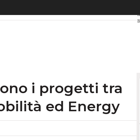
o i progetti tra illuminazione, mobilità ed Energy
U
I
B
D
I
V
ono i progetti tra
obilità ed Energy