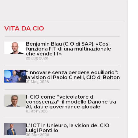
VITA DA CIO
Benjamin Blau (CIO di SAP): «Così
funziona l’IT di una multinazionale
che vende IT»
22 Lug 2026
“Innovare senza perdere equilibrio”:
la vision di Paolo Cinelli, CIO di Bolton
21 Mag 2026
Il CIO come “veicolatore di
conoscenza”: il modello Danone tra
AI, dati e governance globale
01 Apr 2026
L’ ICT in Unieuro, la vision del CIO
Luigi Pontillo
30 Mar 2026