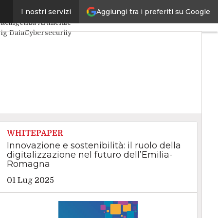
Aggiungi tra i preferiti su Google
I nostri servizi
ltimi articoli
ntelligenza Artificiale
ig Data
Cybersecurity
ata Center
nternet4Things
itaDaCIO
Agile4Executive
WHITEPAPER
Innovazione e sostenibilità: il ruolo della
digitalizzazione nel futuro dell’Emilia-
Romagna
01 Lug 2025