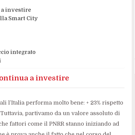
 a investire
ella Smart City
cio integrato
i
continua a investire
ali l’Italia performa molto bene: + 23% rispetto
 Tuttavia, partivamo da un valore assoluto di
che fattori come il PNRR stanno iniziando ad
ne è prova anche il fatto che nel corso del