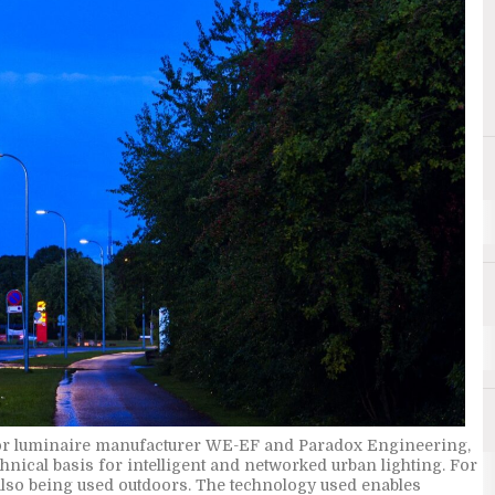
D
Doxa
A
Analytics
oor luminaire manufacturer WE-EF and Paradox Engineering,
chnical basis for intelligent and networked urban lighting. For
is also being used outdoors. The technology used enables