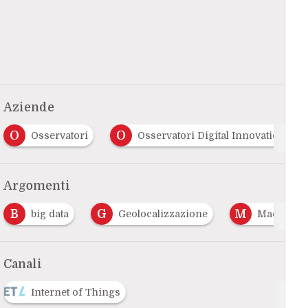
Aziende
O
O
Osservatori
Osservatori Digital Innovation
Argomenti
B
G
M
big data
Geolocalizzazione
Made In Ita
Canali
Internet of Things