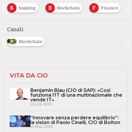
B
B
F
banking
blockchain
Finance
Canali
Blockchain
VITA DA CIO
Benjamin Blau (CIO di SAP): «Così
funziona l’IT di una multinazionale che
vende IT»
22 Lug 2026
“Innovare senza perdere equilibrio”:
la vision di Paolo Cinelli, CIO di Bolton
21 Mag 2026