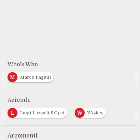
Who's Who
M
Marco Pagani
Aziende
L
W
Luigi Luzzatti S.C.p.A
Wizkey
Argomenti