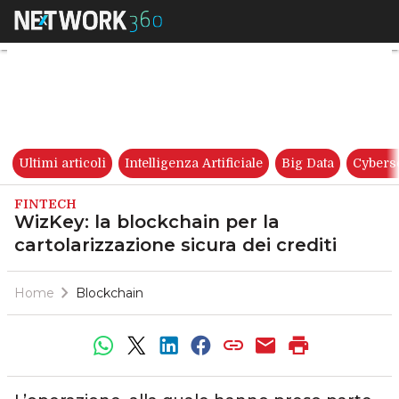
WizKey: la blockchain per la c
Ultimi articoli
Intelligenza Artificiale
Big Data
Cybers
FINTECH
WizKey: la blockchain per la
cartolarizzazione sicura dei crediti
Home
Blockchain