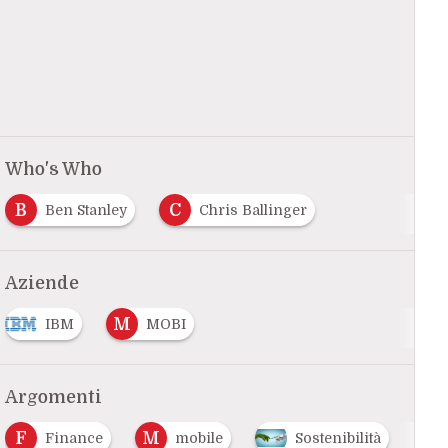
Who's Who
B
C
Ben Stanley
Chris Ballinger
Aziende
M
IBM
MOBI
Argomenti
F
M
S
Finance
mobile
Sostenibilità