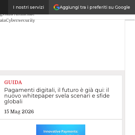
Aggiungi tra i preferiti su Google
I nostri servizi
 articoli
igenza Artificiale
ata
Cybersecurity
Center
Internet4Things
aCIO
Agile4Executive
GUIDA
Pagamenti digitali, il futuro è già qui: il
nuovo whitepaper svela scenari e sfide
globali
15 Mag 2026