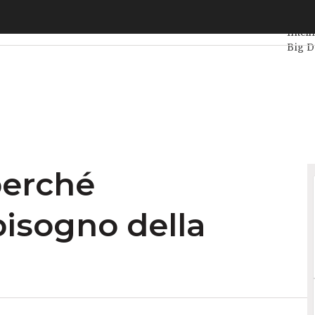
rché l’automotive ha bisogno della blockchain
Ultimi
Intell
Big D
Data 
VitaD
perché
bisogno della