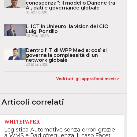
conoscenza”: il modello Danone tra
AI, dati e governance globale
01 Apr 2026
L’ ICT in Unieuro, la vision del CIO
Luigi Pontillo
30 Mar 2026
Dentro l’IT di WPP Media: così si
governa la complessità di un
network globale
23 Mar 2026
Vedi tutti gli approfondimenti >
Articoli correlati
WHITEPAPER
Logistica Automotive senza errori grazie
a WMS e Radiofrequenza. Il caso Facet