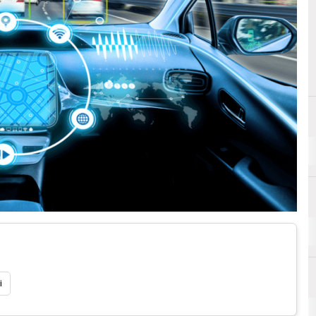
i
B
e
Blockchain & Distributed Ledger technology DLT