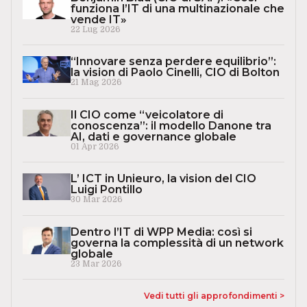
funziona l’IT di una multinazionale che
vende IT»
22 Lug 2026
“Innovare senza perdere equilibrio”:
la vision di Paolo Cinelli, CIO di Bolton
21 Mag 2026
Il CIO come “veicolatore di
conoscenza”: il modello Danone tra
AI, dati e governance globale
01 Apr 2026
L’ ICT in Unieuro, la vision del CIO
Luigi Pontillo
30 Mar 2026
Dentro l’IT di WPP Media: così si
governa la complessità di un network
globale
23 Mar 2026
Vedi tutti gli approfondimenti >