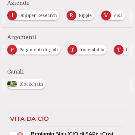
Aziende
J
R
V
Juniper Research
Ripple
Visa
Argomenti
P
T
T
Pagamenti digitali
tracciabilità
trading
Canali
Blockchain
VITA DA CIO
Benjamin Blau (CIO di SAP): «Così