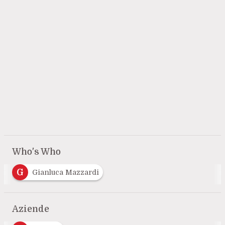
Who's Who
G
Gianluca Mazzardi
Aziende