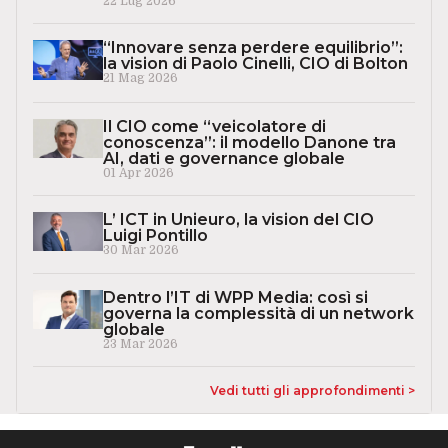
22 Lug 2026
“Innovare senza perdere equilibrio”:
la vision di Paolo Cinelli, CIO di Bolton
21 Mag 2026
Il CIO come “veicolatore di
conoscenza”: il modello Danone tra
AI, dati e governance globale
01 Apr 2026
L’ ICT in Unieuro, la vision del CIO
Luigi Pontillo
30 Mar 2026
Dentro l’IT di WPP Media: così si
governa la complessità di un network
globale
23 Mar 2026
Vedi tutti gli approfondimenti >