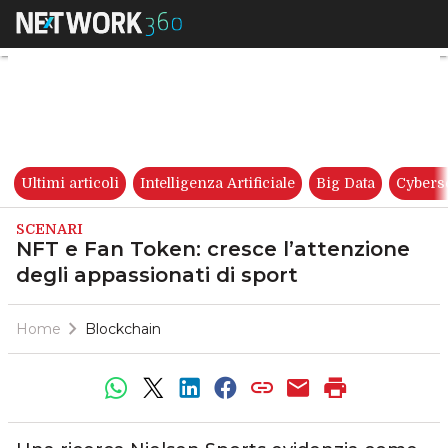
NFT e Fan Token: cresce l’att
Ultimi articoli
Intelligenza Artificiale
Big Data
Cybers
SCENARI
NFT e Fan Token: cresce l’attenzione
degli appassionati di sport
Home
Blockchain