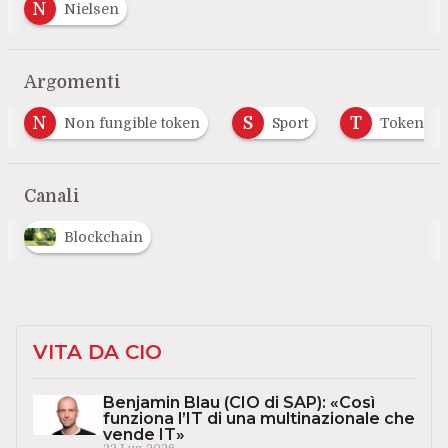
N
Nielsen
Argomenti
S
T
T
ible token
Sport
Token economy
T
Canali
Blockchain
VITA DA CIO
Benjamin Blau (CIO di SAP): «Così
funziona l’IT di una multinazionale che
vende IT»