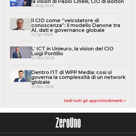
la vision di Paolo Cinelli, CIO di Bolton
21 Mag 2026
Il CIO come “veicolatore di
conoscenza”: il modello Danone tra
AI, dati e governance globale
01 Apr 2026
L’ ICT in Unieuro, la vision del CIO
Luigi Pontillo
30 Mar 2026
Dentro l’IT di WPP Media: così si
governa la complessità di un network
globale
23 Mar 2026
Vedi tutti gli approfondimenti >