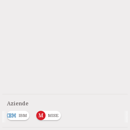
Aziende
M
IBM
MISE