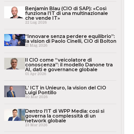
Benjamin Blau (CIO di SAP): «Così
funziona l’IT di una multinazionale
che vende IT»
22 Lug 2026
“Innovare senza perdere equilibrio”:
la vision di Paolo Cinelli, CIO di Bolton
21 Mag 2026
Il CIO come “veicolatore di
conoscenza”: il modello Danone tra
AI, dati e governance globale
01 Apr 2026
L’ ICT in Unieuro, la vision del CIO
Luigi Pontillo
30 Mar 2026
Dentro l’IT di WPP Media: così si
governa la complessità di un
network globale
23 Mar 2026