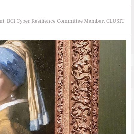
nt, BCI Cyber Resilience Committee Member, CLUSIT
B
Blockchain & Distributed Ledger technology DLT