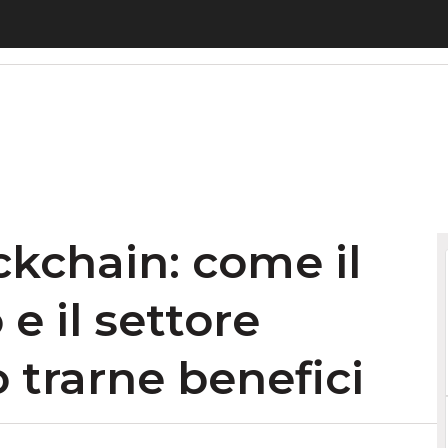
kchain: come il mercato artistico e il settore musea
ockchain: come il
e il settore
trarne benefici