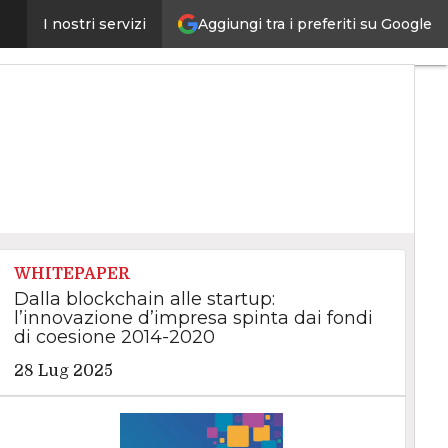
Aggiungi tra i preferiti su Google
le possono trarne benefici
I nostri servizi
Ultimi
articoli
Intelligenza
Artificiale
Big
Data
Cybersecurity
Data
Center
Internet4Things
VitaDaCIO
Agile4Executive
WHITEPAPER
Dalla blockchain alle startup:
l’innovazione d’impresa spinta dai fondi
di coesione 2014-2020
28 Lug 2025