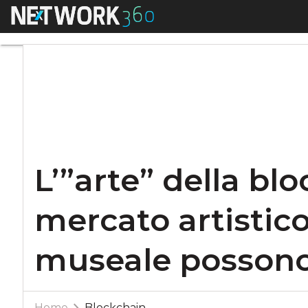
Menu
L’”arte” della bloc
L’”arte” della bl
mercato artistico 
museale possono 
Home
Blockchain