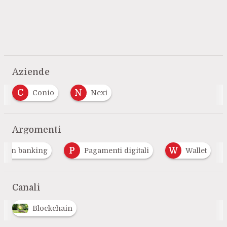
Aziende
C
N
Conio
Nexi
Argomenti
P
W
open banking
Pagamenti digitali
Wallet
Canali
Blockchain