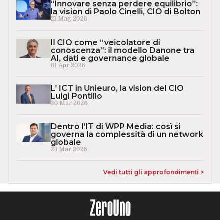
“Innovare senza perdere equilibrio”:
la vision di Paolo Cinelli, CIO di Bolton
21 Mag 2026
Il CIO come “veicolatore di
conoscenza”: il modello Danone tra
AI, dati e governance globale
01 Apr 2026
L’ ICT in Unieuro, la vision del CIO
Luigi Pontillo
30 Mar 2026
Dentro l’IT di WPP Media: così si
governa la complessità di un network
globale
23 Mar 2026
Vedi tutti gli approfondimenti >