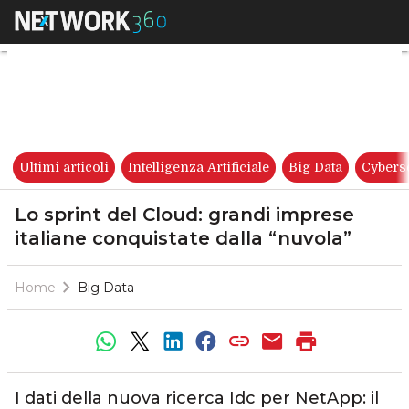
Lo sprint del Cloud: grandi im
Ultimi articoli
Intelligenza Artificiale
Big Data
Cybers
Lo sprint del Cloud: grandi imprese
italiane conquistate dalla “nuvola”
Home
Big Data
I dati della nuova ricerca Idc per NetApp: il