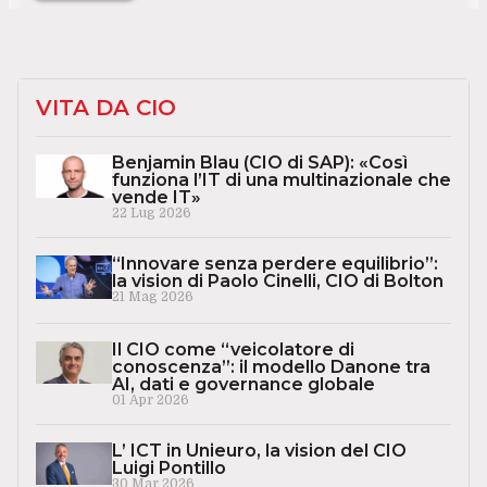
VITA DA CIO
Benjamin Blau (CIO di SAP): «Così
funziona l’IT di una multinazionale che
vende IT»
22 Lug 2026
“Innovare senza perdere equilibrio”:
la vision di Paolo Cinelli, CIO di Bolton
21 Mag 2026
Il CIO come “veicolatore di
conoscenza”: il modello Danone tra
AI, dati e governance globale
01 Apr 2026
L’ ICT in Unieuro, la vision del CIO
Luigi Pontillo
30 Mar 2026