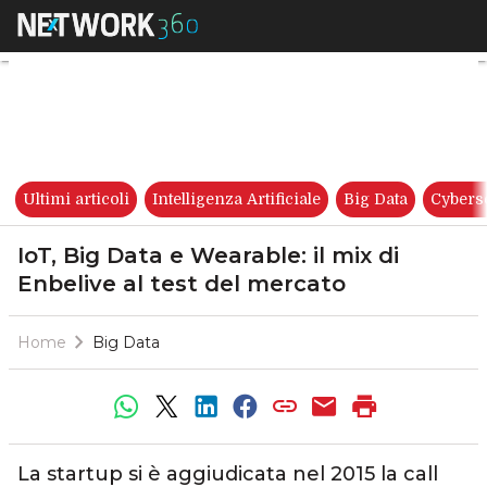
IoT, Big Data e Wearable: il m
Ultimi articoli
Intelligenza Artificiale
Big Data
Cybers
IoT, Big Data e Wearable: il mix di
Enbelive al test del mercato
Home
Big Data
La startup si è aggiudicata nel 2015 la call