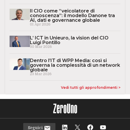
Il CIO come “veicolatore di
conoscenza”: il modello Danone tra
AI, dati e governance globale
01 Apr 2026
L’ ICT in Unieuro, la vision del CIO
Luigi Pontillo
30 Mar 2026
Dentro l’IT di WPP Media: così si
governa la complessità di un network
globale
23 Mar 2026
Vedi tutti gli approfondimenti >
Seguici