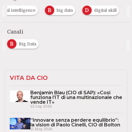
B
D
big data
digital skill
Intelligenza Art
Canali
B
Big Data
VITA DA CIO
Benjamin Blau (CIO di SAP): «Così
funziona l’IT di una multinazionale che
vende IT»
22 Lug 2026
“Innovare senza perdere equilibrio”:
la vision di Paolo Cinelli, CIO di Bolton
21 Mag 2026