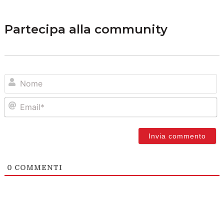
Partecipa alla community
N
Em
0
COMMENTI