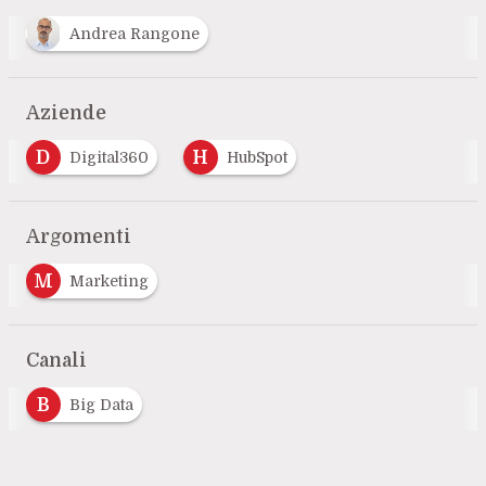
Andrea Rangone
Aziende
D
H
Digital360
HubSpot
Argomenti
M
Marketing
Canali
B
Big Data