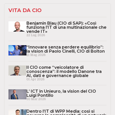
VITA DA CIO
Benjamin Blau (CIO di SAP): «Così
funziona l’IT di una multinazionale che
vende IT»
22 Lug 2026
“Innovare senza perdere equilibrio”:
la vision di Paolo Cinelli, CIO di Bolton
21 Mag 2026
Il CIO come “veicolatore di
conoscenza”: il modello Danone tra
AI, dati e governance globale
01 Apr 2026
L’ ICT in Unieuro, la vision del CIO
Luigi Pontillo
30 Mar 2026
Dentro l’IT di WPP Media: così si