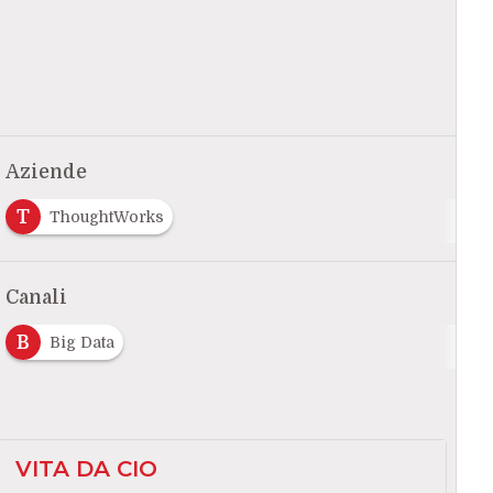
Aziende
T
ThoughtWorks
Canali
B
Big Data
VITA DA CIO