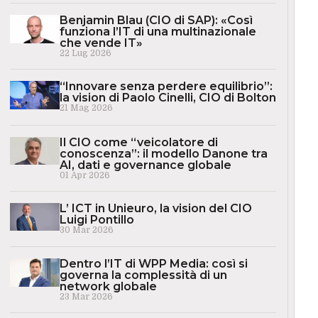
Benjamin Blau (CIO di SAP): «Così
funziona l’IT di una multinazionale
che vende IT»
22 Lug 2026
“Innovare senza perdere equilibrio”:
la vision di Paolo Cinelli, CIO di Bolton
21 Mag 2026
Il CIO come “veicolatore di
conoscenza”: il modello Danone tra
AI, dati e governance globale
01 Apr 2026
L’ ICT in Unieuro, la vision del CIO
Luigi Pontillo
30 Mar 2026
Dentro l’IT di WPP Media: così si
governa la complessità di un
network globale
23 Mar 2026