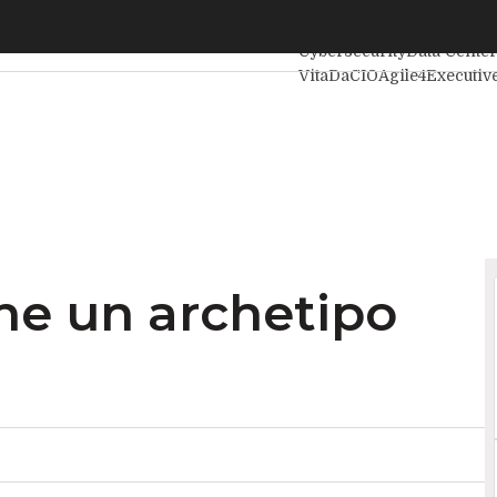
 un archetipo una prospettiva
Ultimi articoli
Intelligenza
Cybersecurity
Data Center
VitaDaCIO
Agile4Executiv
he un archetipo