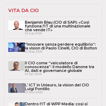
VITA DA CIO
Benjamin Blau (CIO di SAP): «Così
funziona l’IT di una multinazionale
che vende IT»
22 Lug 2026
“Innovare senza perdere equilibrio”:
la vision di Paolo Cinelli, CIO di Bolton
21 Mag 2026
Il CIO come “veicolatore di
conoscenza”: il modello Danone tra
AI, dati e governance globale
01 Apr 2026
L’ ICT in Unieuro, la vision del CIO
Luigi Pontillo
30 Mar 2026
Dentro l’IT di WPP Media: così si