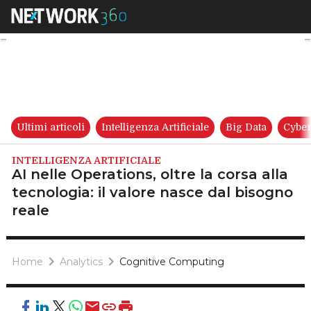
AI nelle Operations, oltre la c
Ultimi articoli
Intelligenza Artificiale
Big Data
Cyber
INTELLIGENZA ARTIFICIALE
AI nelle Operations, oltre la corsa alla
tecnologia: il valore nasce dal bisogno
reale
Home
Analytics
Cognitive Computing