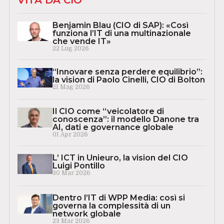
VITA DA CIO
Benjamin Blau (CIO di SAP): «Così
funziona l’IT di una multinazionale
che vende IT»
22 Lug 2026
“Innovare senza perdere equilibrio”:
la vision di Paolo Cinelli, CIO di Bolton
21 Mag 2026
Il CIO come “veicolatore di
conoscenza”: il modello Danone tra
AI, dati e governance globale
01 Apr 2026
L’ ICT in Unieuro, la vision del CIO
Luigi Pontillo
30 Mar 2026
Dentro l’IT di WPP Media: così si
governa la complessità di un
network globale
23 Mar 2026