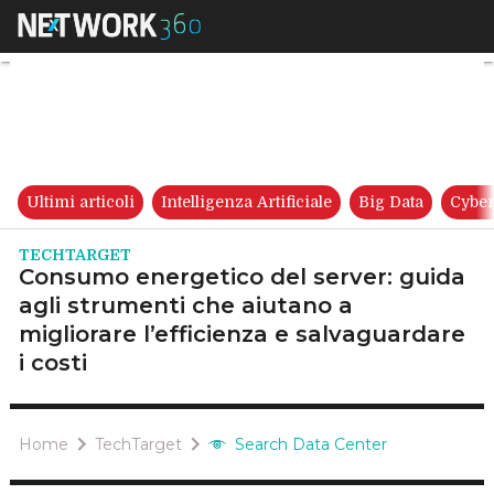
Consumo energetico del server:
Ultimi articoli
Intelligenza Artificiale
Big Data
Cyber
TECHTARGET
Consumo energetico del server: guida
agli strumenti che aiutano a
migliorare l’efficienza e salvaguardare
i costi
Home
TechTarget
Search Data Center