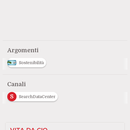
Argomenti
Sostenibilità
Canali
S
SearchDataCenter