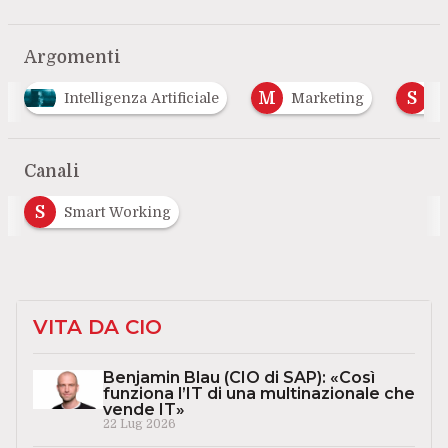
Argomenti
M
S
igenza Artificiale
Marketing
Social Network
Canali
S
Smart Working
VITA DA CIO
Benjamin Blau (CIO di SAP): «Così
funziona l’IT di una multinazionale che
vende IT»
22 Lug 2026