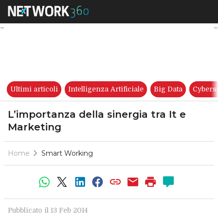
L’importanza della sinergia tr
Ultimi articoli
Intelligenza Artificiale
Big Data
Cybers
L’importanza della sinergia tra It e
Marketing
Home
Smart Working
Pubblicato il 13 Feb 2014