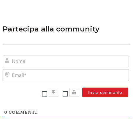
Partecipa alla community
N
Em
0
COMMENTI