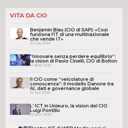
VITA DA CIO
Benjamin Blau (CIO di SAP): «Così
funziona l’IT di una multinazionale
che vende IT»
22 Lug 2026
“Innovare senza perdere equilibrio”:
la vision di Paolo Cinelli, CIO di Bolton
21 Mag 2026
Il CIO come “veicolatore di
conoscenza”: il modello Danone tra
AI, dati e governance globale
01 Apr 2026
L’ ICT in Unieuro, la vision del CIO
Luigi Pontillo
30 Mar 2026