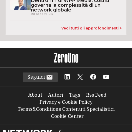
Dentro l’IT di WPP Media: così si
governa la complessità di un
network globale
23 Mar 2026
Vedi tutti gli approfondimenti >
Seguici
About
Autori
Tags
Rss Feed
Privacy e Cookie Policy
Terms&Conditions Contenuti Specialistici
Cookie Center