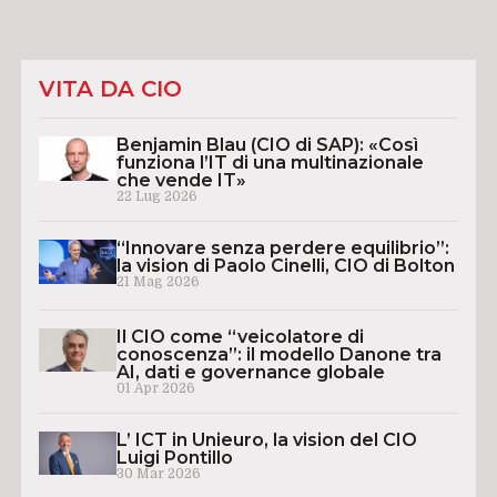
VITA DA CIO
Benjamin Blau (CIO di SAP): «Così
funziona l’IT di una multinazionale
che vende IT»
22 Lug 2026
“Innovare senza perdere equilibrio”:
la vision di Paolo Cinelli, CIO di Bolton
21 Mag 2026
Il CIO come “veicolatore di
conoscenza”: il modello Danone tra
AI, dati e governance globale
01 Apr 2026
L’ ICT in Unieuro, la vision del CIO
Luigi Pontillo
30 Mar 2026