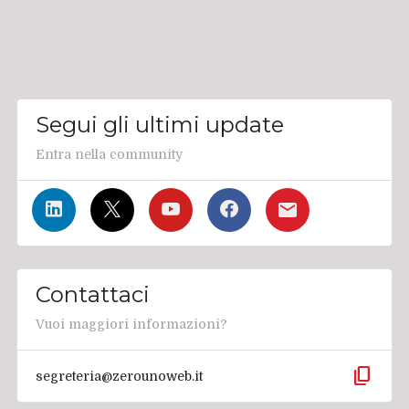
Segui gli ultimi update
Entra nella community
Contattaci
Vuoi maggiori informazioni?
content_copy
segreteria@zerounoweb.it