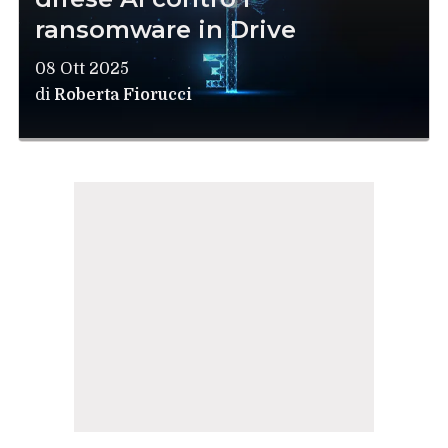
ransomware in Drive
08 Ott 2025
di
Roberta Fiorucci