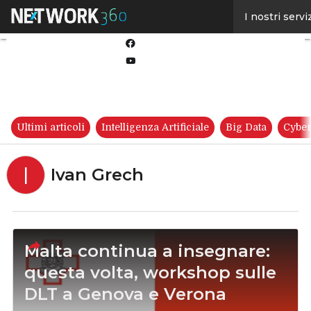
Linkedin
I nostri servi
Twitter
Facebook
Youtube-
play
Ultimi articoli
Intelligenza Artificiale
Big Data
Cyber
I
Ivan Grech
Malta continua a insegnare:
questa volta, workshop sulle
DLT a Genova e Verona