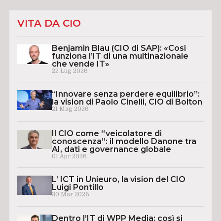
VITA DA CIO
Benjamin Blau (CIO di SAP): «Così
funziona l’IT di una multinazionale
che vende IT»
22 Lug 2026
“Innovare senza perdere equilibrio”:
la vision di Paolo Cinelli, CIO di Bolton
21 Mag 2026
Il CIO come “veicolatore di
conoscenza”: il modello Danone tra
AI, dati e governance globale
01 Apr 2026
L’ ICT in Unieuro, la vision del CIO
Luigi Pontillo
30 Mar 2026
Dentro l’IT di WPP Media: così si