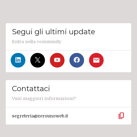
Segui gli ultimi update
Entra nella community
Contattaci
Vuoi maggiori informazioni?
content_copy
segreteria@zerounoweb.it